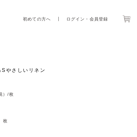
初めての方へ
ログイン・会員登録
&Sやさしいリネン
税）
/枚
枚