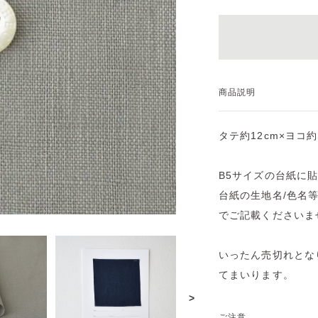
商品説明
タテ約12cm×ヨコ
B5サイズの台紙に
台紙の生地名/色名
でご記載くださいま
いったん売切れとな
てまいります。
>
ご注意