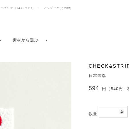
ップリケ（141 items）
アップリケ(その他)
素材から選ぶ
CHECK&ST
日本国旗
594
円（540円＋
数量