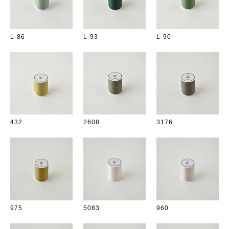
L-86
L-93
L-90
432
2608
3176
975
5083
960