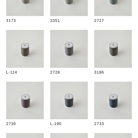
3173
3351
2727
L-114
2728
3186
2730
L-190
2733