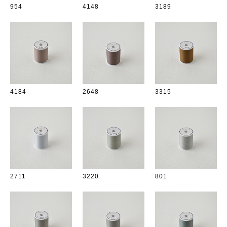
954
4148
3189
4184
2648
3315
2711
3220
801