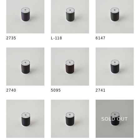
2735
L-118
6147
2740
5095
2741
SOLD OUT