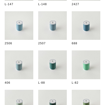
L-147
L-148
2427
2506
2507
688
406
L-88
L-82